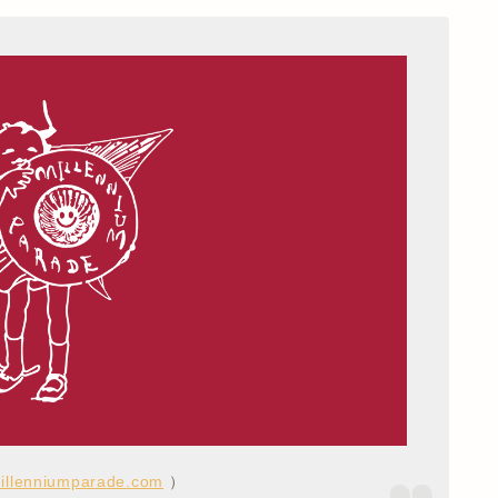
millenniumparade.com
）