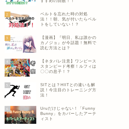
すすめの回数！！
ベルトを忘れた時の対処
2
法！！朝、気が付いたらベル
トをしていない！？
【漫画】『明日、私は誰かの
3
カノジョ』が今話題！無料で
読む方法とは？
【ネタバレ注意】ワンピース
4
スタンピード考察！ルフィは
〇〇の息子！？
SITとは？HIITとの違いも解
5
説！今注目のトレーニング方
法！
Uruだけじゃない！「Funny
6
Bunny」をカバーしたアーテ
ィスト