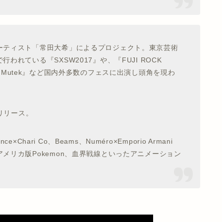
ーティスト「常田大希」によるプロジェクト。東京芸術
れている『SXSW2017』や、『FUJI ROCK
VAL』『Mutek』など国内外多数のフェスに出演し頭角を現わ
をリリース。
Chari Co、Beams、Numéro×Emporio Armani
メリカ版Pokemon、血界戦線といったアニメーション