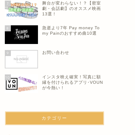
舞台が変わらない！？【密室
7
劇・会話劇】のオススメ映画
13選！
急逝より7年 Pay money To
8
my Painのおすすめ曲10選
お問い合わせ
9
インスタ映え確実！写真に額
10
縁を付けられるアプリ･VOUN
が今熱い！
カテゴリー