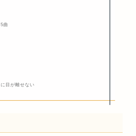
め5曲
これからに目が離せない