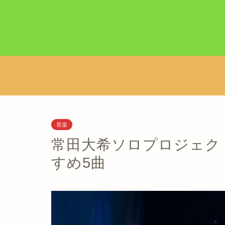
音楽
常田大希ソロプロジェクト、mi
すめ5曲