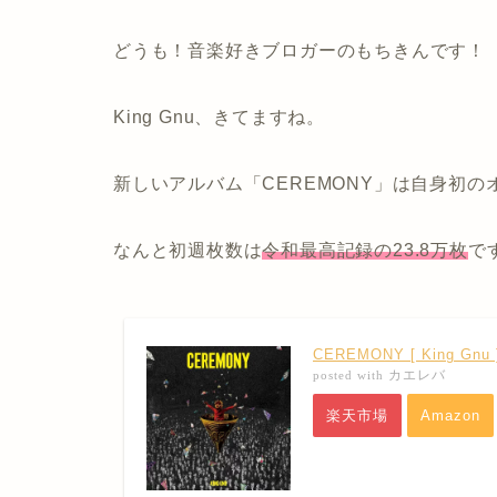
どうも！音楽好きブロガーのもちきんです！
King Gnu、きてますね。
新しいアルバム「CEREMONY」は自身初の
なんと初週枚数は
令和最高記録の23.8万枚
で
CEREMONY [ King Gnu 
カエレバ
posted with
楽天市場
Amazon