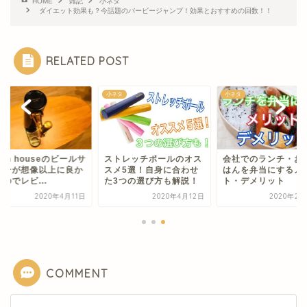
HOME
雑記
小ネタ
ダイエット効果も？今話題のバービージャンプ！効果とおすすめの回数！！
RELATED POST
タ
小ネタ
小ネタ
een houseのビールサ
ストレッチポールのオス
会社でのランチ・お
バーが想像以上に良か
スメ5選！自身に合わせ
はんを弁当にするメ
のでレビ...
た3つの選び方も解説！
ト・デメリット
2020年4月11日
2020年4月12日
2020年2月
COMMENT