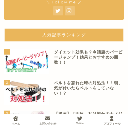
＼ Follow me ／
人気記事ランキング
1
ダイエット効果も？今話題のバービ
ージャンプ！効果とおすすめの回
数！！
2
ベルトを忘れた時の対処法！！朝、
気が付いたらベルトをしていな
い！？
3
【漫画】『明日、私は誰かのカノジ
ョ』が今話題！無料で読む方法と
Twitter
ホーム
お問い合わせ
プロフィール
は？