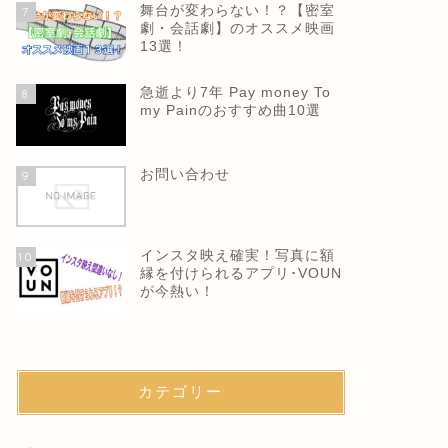
舞台が変わらない！？【密室
7
劇・会話劇】のオススメ映画
13選！
急逝より7年 Pay money To
8
my Painのおすすめ曲10選
お問い合わせ
9
インスタ映え確実！写真に額
10
縁を付けられるアプリ･VOUN
が今熱い！
カテゴリー