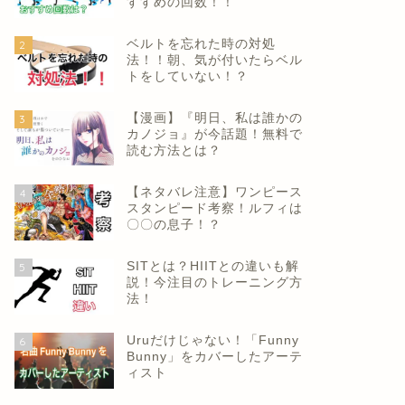
すすめの回数！！
ベルトを忘れた時の対処
2
法！！朝、気が付いたらベル
トをしていない！？
【漫画】『明日、私は誰かの
3
カノジョ』が今話題！無料で
読む方法とは？
【ネタバレ注意】ワンピース
4
スタンピード考察！ルフィは
〇〇の息子！？
SITとは？HIITとの違いも解
5
説！今注目のトレーニング方
法！
Uruだけじゃない！「Funny
6
Bunny」をカバーしたアーテ
ィスト